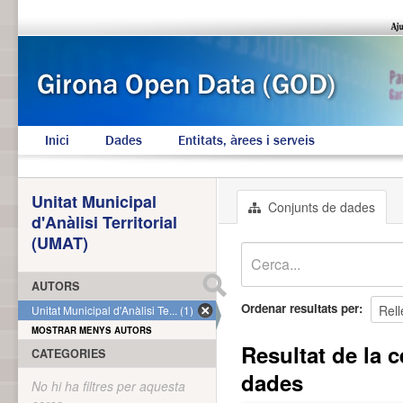
Inici
Dades
Entitats, àrees i serveis
Unitat Municipal
Conjunts de dades
d'Anàlisi Territorial
(UMAT)
AUTORS
Ordenar resultats per
Unitat Municipal d'Anàlisi Te... (1)
MOSTRAR MENYS AUTORS
Resultat de la c
CATEGORIES
dades
No hi ha filtres per aquesta