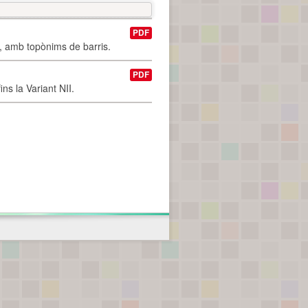
PDF
I, amb topònims de barris.
PDF
ns la Variant NII.