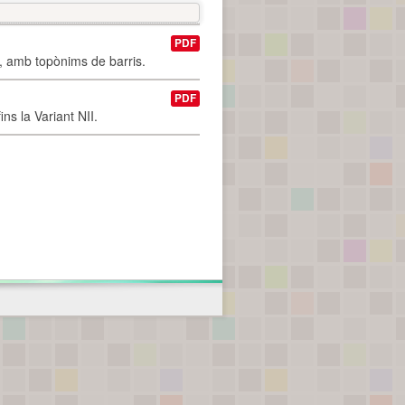
PDF
I, amb topònims de barris.
PDF
ns la Variant NII.