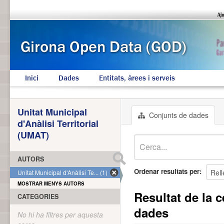
Inici
Dades
Entitats, àrees i serveis
Unitat Municipal
Conjunts de dades
d'Anàlisi Territorial
(UMAT)
AUTORS
Ordenar resultats per
Unitat Municipal d'Anàlisi Te... (1)
MOSTRAR MENYS AUTORS
Resultat de la c
CATEGORIES
dades
No hi ha filtres per aquesta