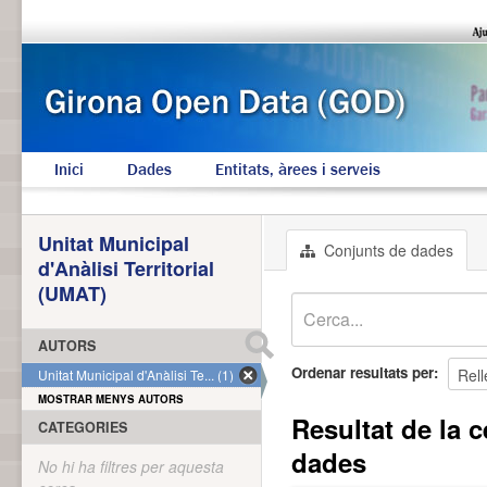
Inici
Dades
Entitats, àrees i serveis
Unitat Municipal
Conjunts de dades
d'Anàlisi Territorial
(UMAT)
AUTORS
Ordenar resultats per
Unitat Municipal d'Anàlisi Te... (1)
MOSTRAR MENYS AUTORS
Resultat de la c
CATEGORIES
dades
No hi ha filtres per aquesta