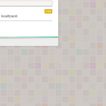
CSV
localització