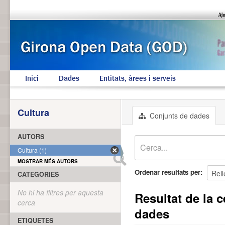
Inici
Dades
Entitats, àrees i serveis
Cultura
Conjunts de dades
AUTORS
Cultura (1)
MOSTRAR MÉS AUTORS
Ordenar resultats per
CATEGORIES
No hi ha filtres per aquesta
Resultat de la c
cerca
dades
ETIQUETES