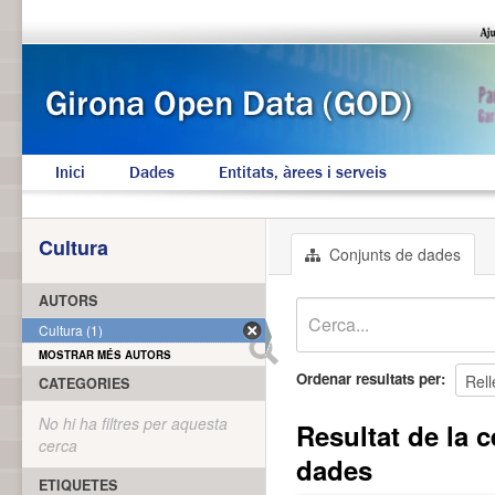
Inici
Dades
Entitats, àrees i serveis
Cultura
Conjunts de dades
AUTORS
Cultura (1)
MOSTRAR MÉS AUTORS
Ordenar resultats per
CATEGORIES
No hi ha filtres per aquesta
Resultat de la c
cerca
dades
ETIQUETES