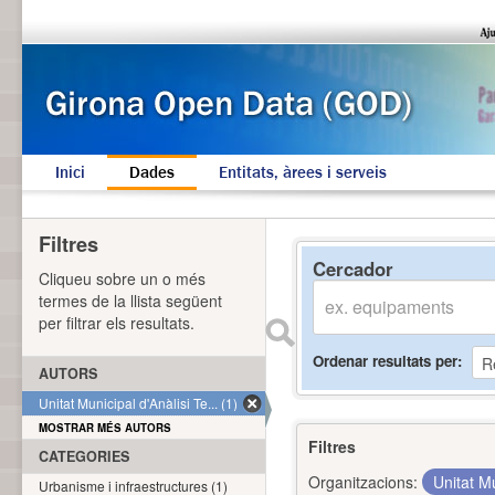
Inici
Dades
Entitats, àrees i serveis
Filtres
Cercador
Cliqueu sobre un o més
termes de la llista següent
per filtrar els resultats.
Ordenar resultats per
AUTORS
Unitat Municipal d'Anàlisi Te... (1)
MOSTRAR MÉS AUTORS
Filtres
CATEGORIES
Organitzacions:
Unitat Mu
Urbanisme i infraestructures (1)