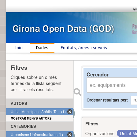
Inici
Dades
Entitats, àrees i serveis
Filtres
Cercador
Cliqueu sobre un o més
termes de la llista següent
per filtrar els resultats.
Ordenar resultats per
AUTORS
Unitat Municipal d'Anàlisi Te... (1)
MOSTRAR MENYS AUTORS
Filtres
CATEGORIES
Organitzacions:
Unitat Mu
Urbanisme i infraestructures (1)