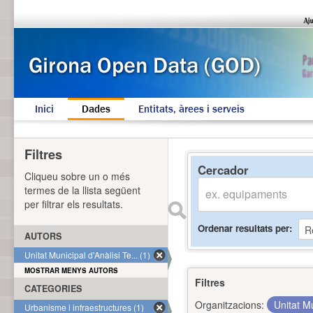
Inici
Dades
Entitats, àrees i serveis
Filtres
Cercador
Cliqueu sobre un o més
termes de la llista següent
per filtrar els resultats.
Ordenar resultats per
AUTORS
Unitat Municipal d'Anàlisi Te... (1)
MOSTRAR MENYS AUTORS
Filtres
CATEGORIES
Organitzacions:
Unitat Mu
Urbanisme i infraestructures (1)