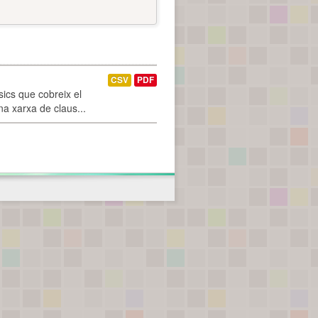
CSV
PDF
ics que cobreix el
na xarxa de claus...