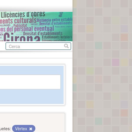
uetes:
Vèrtex