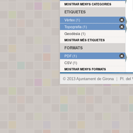
MOSTRAR MENYS CATEGORIES
ETIQUETES
Vèrtex (1)
Topografia (1)
Geodèsia (1)
MOSTRAR MÉS ETIQUETES
FORMATS
PDF (1)
CSV (1)
MOSTRAR MENYS FORMATS
© 2013 Ajuntament de Girona
|
Pl. del