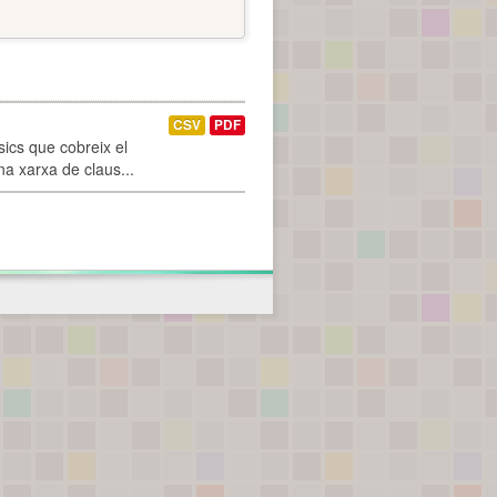
CSV
PDF
ics que cobreix el
na xarxa de claus...