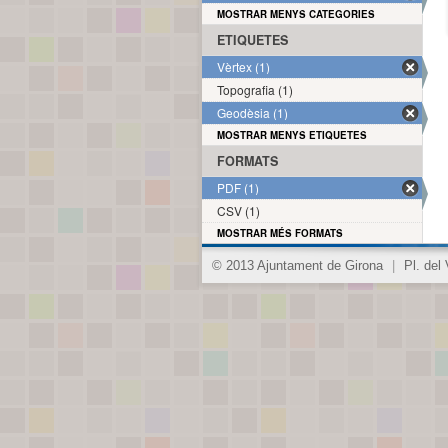
MOSTRAR MENYS CATEGORIES
ETIQUETES
Vèrtex (1)
Topografia (1)
Geodèsia (1)
MOSTRAR MENYS ETIQUETES
FORMATS
PDF (1)
CSV (1)
MOSTRAR MÉS FORMATS
© 2013 Ajuntament de Girona
|
Pl. del