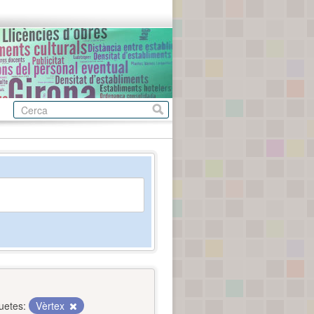
uetes:
Vèrtex