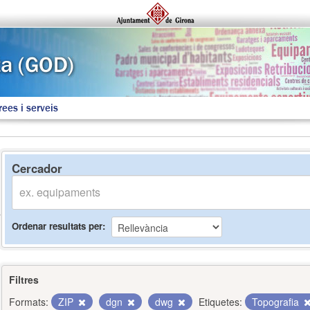
rees i serveis
Cercador
Ordenar resultats per
Filtres
Formats:
ZIP
dgn
dwg
Etiquetes:
Topografia