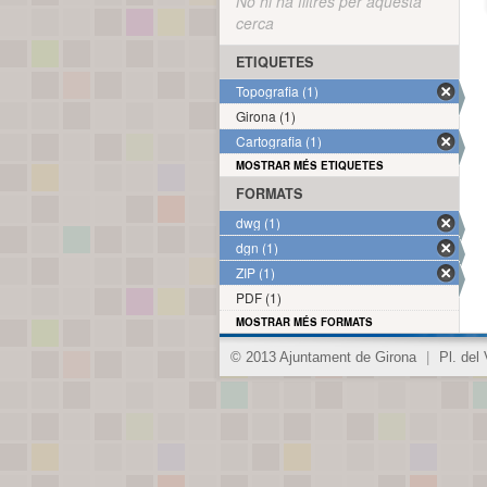
No hi ha filtres per aquesta
cerca
ETIQUETES
Topografia (1)
Girona (1)
Cartografia (1)
MOSTRAR MÉS ETIQUETES
FORMATS
dwg (1)
dgn (1)
ZIP (1)
PDF (1)
MOSTRAR MÉS FORMATS
© 2013 Ajuntament de Girona
|
Pl. del