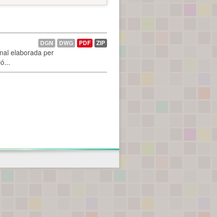
DGN
DWG
PDF
ZIP
onal elaborada per
ó...