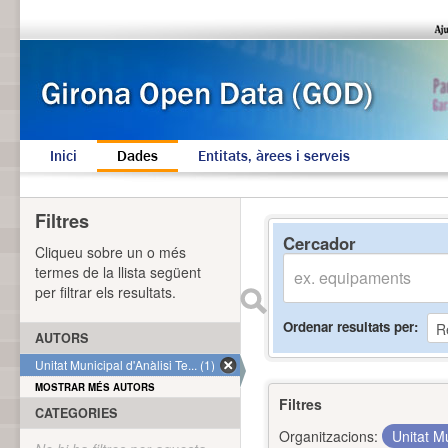
Inici
Dades
Entitats, àrees i serveis
Filtres
Cercador
Cliqueu sobre un o més
termes de la llista següent
per filtrar els resultats.
Ordenar resultats per
AUTORS
Unitat Municipal d'Anàlisi Te... (1)
MOSTRAR MÉS AUTORS
Filtres
CATEGORIES
Organitzacions:
Unitat Mu