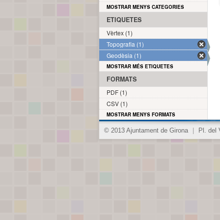
MOSTRAR MENYS CATEGORIES
ETIQUETES
Vèrtex (1)
Topografia (1)
Geodèsia (1)
MOSTRAR MÉS ETIQUETES
FORMATS
PDF (1)
CSV (1)
MOSTRAR MENYS FORMATS
© 2013 Ajuntament de Girona
|
Pl. del