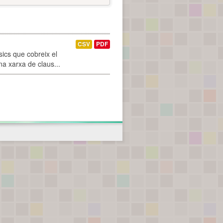
CSV
PDF
ics que cobreix el
na xarxa de claus...