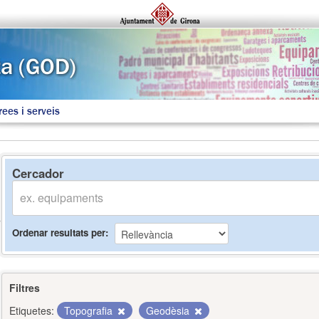
rees i serveis
Cercador
Ordenar resultats per
Filtres
Etiquetes:
Topografia
Geodèsia