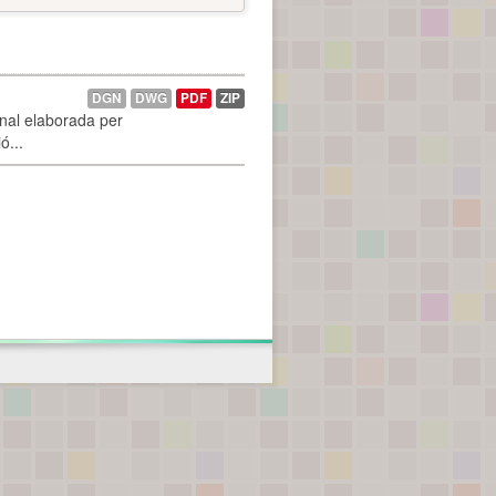
DGN
DWG
PDF
ZIP
onal elaborada per
ó...