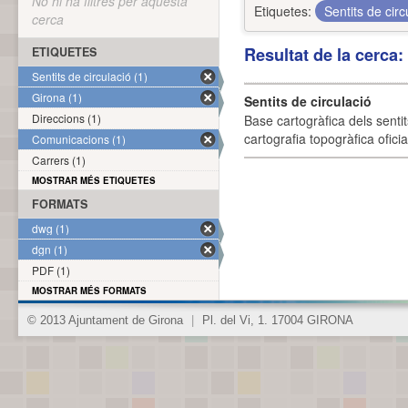
No hi ha filtres per aquesta
Etiquetes:
Sentits de cir
cerca
Resultat de la cerca
ETIQUETES
Sentits de circulació (1)
Girona (1)
Sentits de circulació
Direccions (1)
Base cartogràfica dels sentit
cartografia topogràfica ofici
Comunicacions (1)
Carrers (1)
MOSTRAR MÉS ETIQUETES
FORMATS
dwg (1)
dgn (1)
PDF (1)
MOSTRAR MÉS FORMATS
© 2013 Ajuntament de Girona
|
Pl. del Vi, 1. 17004 GIRONA