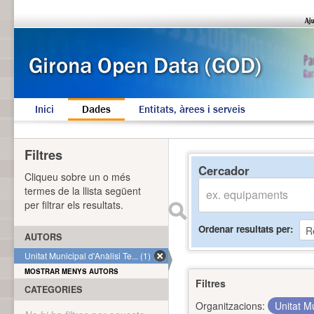
Inici
Dades
Entitats, àrees i serveis
Filtres
Cercador
Cliqueu sobre un o més
termes de la llista següent
per filtrar els resultats.
Ordenar resultats per
AUTORS
Unitat Municipal d'Anàlisi Te... (1)
MOSTRAR MENYS AUTORS
Filtres
CATEGORIES
Organitzacions:
Unitat Mu