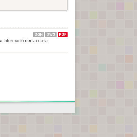
DGN
DWG
PDF
La informació deriva de la