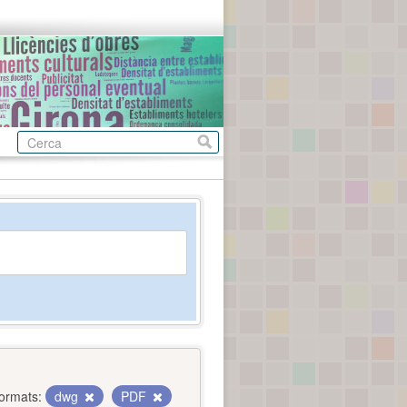
ormats:
dwg
PDF