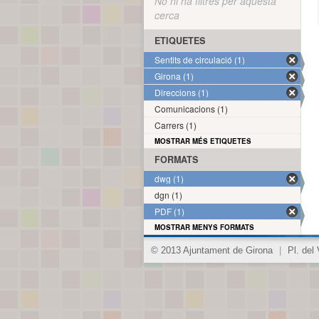
No hi ha filtres per aquesta
cerca
ETIQUETES
Sentits de circulació (1)
Girona (1)
Direccions (1)
Comunicacions (1)
Carrers (1)
MOSTRAR MÉS ETIQUETES
FORMATS
dwg (1)
dgn (1)
PDF (1)
MOSTRAR MENYS FORMATS
© 2013 Ajuntament de Girona
|
Pl. del