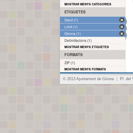
MOSTRAR MENYS CATEGORIES
ETIQUETES
Salut (1)
Límit (1)
Girona (1)
Delimitacions (1)
MOSTRAR MENYS ETIQUETES
FORMATS
ZIP (1)
MOSTRAR MENYS FORMATS
© 2013 Ajuntament de Girona
|
Pl. del