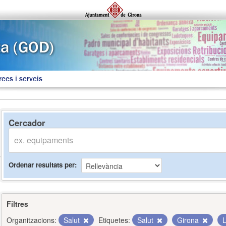
rees i serveis
Cercador
Ordenar resultats per
Filtres
Organitzacions:
Salut
Etiquetes:
Salut
Girona
L