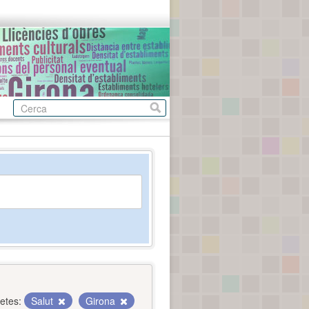
etes:
Salut
Girona