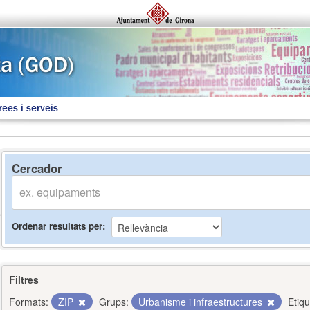
rees i serveis
Cercador
Ordenar resultats per
Filtres
Formats:
ZIP
Grups:
Urbanisme i infraestructures
Etiqu