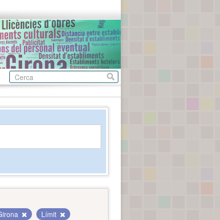
Girona
Límit