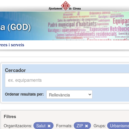
rees i serveis
Cercador
Ordenar resultats per
Filtres
Organitzacions:
Salut
Formats:
ZIP
Grups:
Urbanisme 