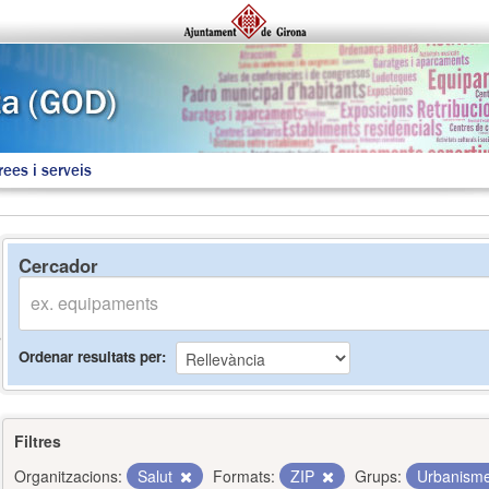
rees i serveis
Cercador
Ordenar resultats per
Filtres
Organitzacions:
Salut
Formats:
ZIP
Grups:
Urbanisme 