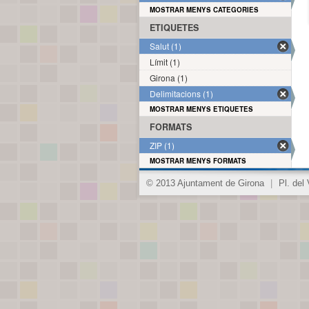
MOSTRAR MENYS CATEGORIES
ETIQUETES
Salut (1)
Límit (1)
Girona (1)
Delimitacions (1)
MOSTRAR MENYS ETIQUETES
FORMATS
ZIP (1)
MOSTRAR MENYS FORMATS
© 2013 Ajuntament de Girona
|
Pl. del