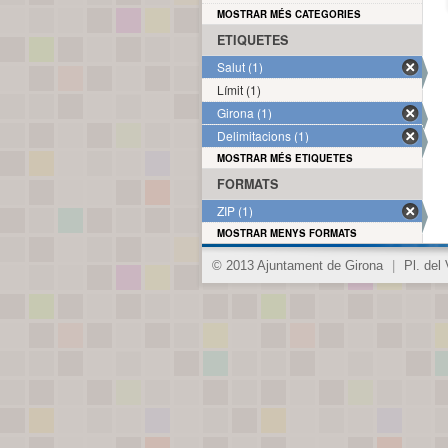
MOSTRAR MÉS CATEGORIES
ETIQUETES
Salut (1)
Límit (1)
Girona (1)
Delimitacions (1)
MOSTRAR MÉS ETIQUETES
FORMATS
ZIP (1)
MOSTRAR MENYS FORMATS
© 2013 Ajuntament de Girona
|
Pl. del