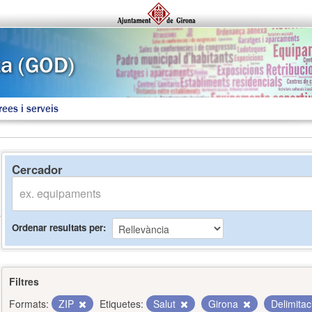
rees i serveis
Cercador
Ordenar resultats per
Filtres
Formats:
ZIP
Etiquetes:
Salut
Girona
Delimita