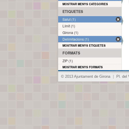
MOSTRAR MENYS CATEGORIES
ETIQUETES
Salut (1)
Límit (1)
Girona (1)
Delimitacions (1)
MOSTRAR MENYS ETIQUETES
FORMATS
ZIP (1)
MOSTRAR MENYS FORMATS
© 2013 Ajuntament de Girona
|
Pl. del