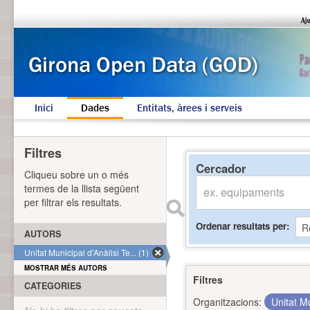
Inici
Dades
Entitats, àrees i serveis
Filtres
Cercador
Cliqueu sobre un o més
termes de la llista següent
per filtrar els resultats.
Ordenar resultats per
AUTORS
Unitat Municipal d'Anàlisi Te... (1)
MOSTRAR MÉS AUTORS
Filtres
CATEGORIES
Organitzacions:
Unitat Mu