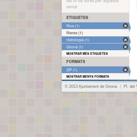
No hi ha filtres per aquesta
cerca
ETIQUETES
Rius (1)
Rieres (1)
Hidrologia (1)
Girona (1)
MOSTRAR MÉS ETIQUETES
FORMATS
ZIP (1)
MOSTRAR MENYS FORMATS
© 2013 Ajuntament de Girona
|
Pl. del