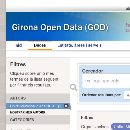
Inici
Dades
Entitats, àrees i serveis
Filtres
Cercador
Cliqueu sobre un o més
termes de la llista següent
per filtrar els resultats.
Ordenar resultats per
AUTORS
Unitat Municipal d'Anàlisi Te... (1)
MOSTRAR MÉS AUTORS
Filtres
CATEGORIES
Organitzacions:
Unitat Mu