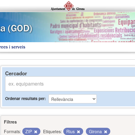
rees i serveis
Cercador
Ordenar resultats per
Filtres
Formats:
ZIP
Etiquetes:
Rius
Girona