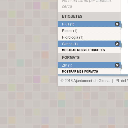
No hi ha filtres per aquesta
cerca
ETIQUETES
Rius (1)
Rieres (1)
Hidrologia (1)
Girona (1)
MOSTRAR MENYS ETIQUETES
FORMATS
ZIP (1)
MOSTRAR MÉS FORMATS
© 2013 Ajuntament de Girona
|
Pl. del