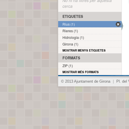
No hi ha filtres per aquesta
cerca
ETIQUETES
Rius (1)
Rieres (1)
Hidrologia (1)
Girona (1)
MOSTRAR MENYS ETIQUETES
FORMATS
ZIP (1)
MOSTRAR MÉS FORMATS
© 2013 Ajuntament de Girona
|
Pl. del