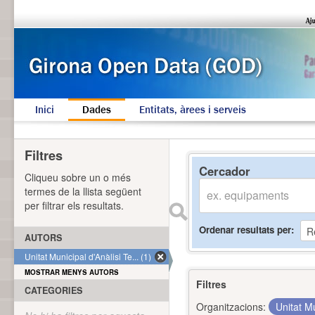
Inici
Dades
Entitats, àrees i serveis
Filtres
Cercador
Cliqueu sobre un o més
termes de la llista següent
per filtrar els resultats.
Ordenar resultats per
AUTORS
Unitat Municipal d'Anàlisi Te... (1)
MOSTRAR MENYS AUTORS
Filtres
CATEGORIES
Organitzacions:
Unitat Mu