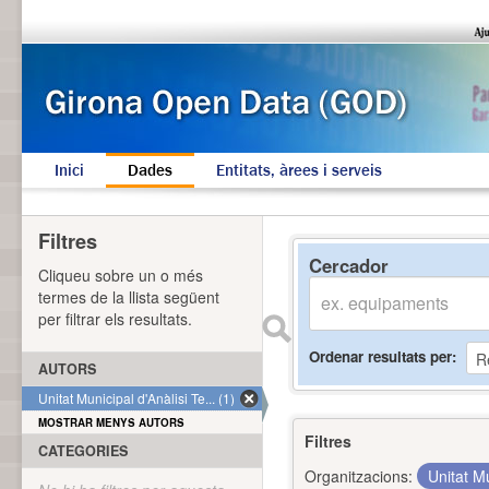
Inici
Dades
Entitats, àrees i serveis
Filtres
Cercador
Cliqueu sobre un o més
termes de la llista següent
per filtrar els resultats.
Ordenar resultats per
AUTORS
Unitat Municipal d'Anàlisi Te... (1)
MOSTRAR MENYS AUTORS
Filtres
CATEGORIES
Organitzacions:
Unitat Mu