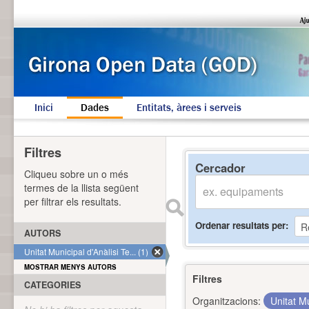
Inici
Dades
Entitats, àrees i serveis
Filtres
Cercador
Cliqueu sobre un o més
termes de la llista següent
per filtrar els resultats.
Ordenar resultats per
AUTORS
Unitat Municipal d'Anàlisi Te... (1)
MOSTRAR MENYS AUTORS
Filtres
CATEGORIES
Organitzacions:
Unitat Mu