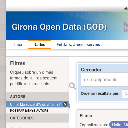
Inici
Dades
Entitats, àrees i serveis
Filtres
Cercador
Cliqueu sobre un o més
termes de la llista següent
per filtrar els resultats.
Ordenar resultats per
AUTORS
Unitat Municipal d'Anàlisi Te... (1)
MOSTRAR MENYS AUTORS
Filtres
CATEGORIES
Organitzacions:
Unitat Mu