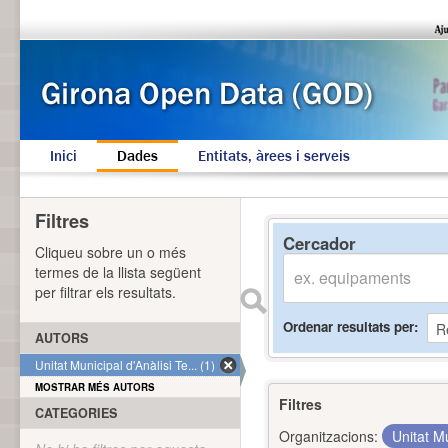
Inici
Dades
Entitats, àrees i serveis
Filtres
Cercador
Cliqueu sobre un o més
termes de la llista següent
per filtrar els resultats.
Ordenar resultats per
AUTORS
Unitat Municipal d'Anàlisi Te... (1)
MOSTRAR MÉS AUTORS
Filtres
CATEGORIES
Organitzacions:
Unitat Mu