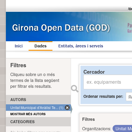
Inici
Dades
Entitats, àrees i serveis
Filtres
Cercador
Cliqueu sobre un o més
termes de la llista següent
per filtrar els resultats.
Ordenar resultats per
AUTORS
Unitat Municipal d'Anàlisi Te... (1)
MOSTRAR MÉS AUTORS
Filtres
CATEGORIES
Organitzacions:
Unitat Mu