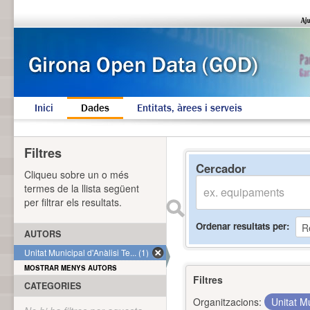
Inici
Dades
Entitats, àrees i serveis
Filtres
Cercador
Cliqueu sobre un o més
termes de la llista següent
per filtrar els resultats.
Ordenar resultats per
AUTORS
Unitat Municipal d'Anàlisi Te... (1)
MOSTRAR MENYS AUTORS
Filtres
CATEGORIES
Organitzacions:
Unitat Mu