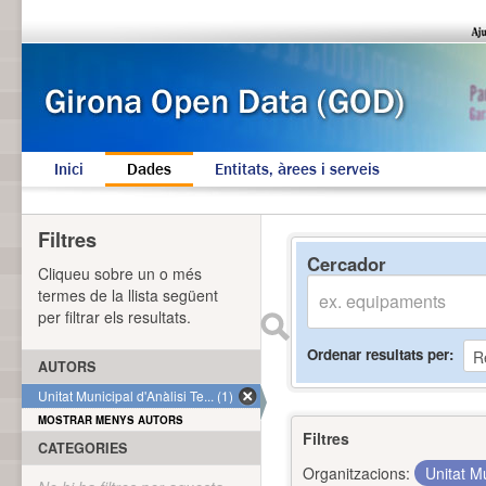
Inici
Dades
Entitats, àrees i serveis
Filtres
Cercador
Cliqueu sobre un o més
termes de la llista següent
per filtrar els resultats.
Ordenar resultats per
AUTORS
Unitat Municipal d'Anàlisi Te... (1)
MOSTRAR MENYS AUTORS
Filtres
CATEGORIES
Organitzacions:
Unitat Mu