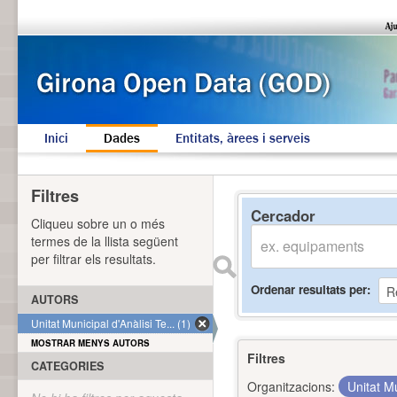
Inici
Dades
Entitats, àrees i serveis
Filtres
Cercador
Cliqueu sobre un o més
termes de la llista següent
per filtrar els resultats.
Ordenar resultats per
AUTORS
Unitat Municipal d'Anàlisi Te... (1)
MOSTRAR MENYS AUTORS
Filtres
CATEGORIES
Organitzacions:
Unitat Mu