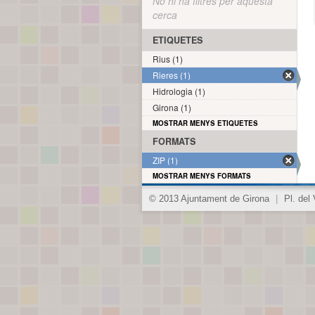
No hi ha filtres per aquesta
cerca
ETIQUETES
Rius (1)
Rieres (1)
Hidrologia (1)
Girona (1)
MOSTRAR MENYS ETIQUETES
FORMATS
ZIP (1)
MOSTRAR MENYS FORMATS
© 2013 Ajuntament de Girona
|
Pl. del