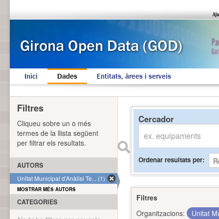
Inici
Dades
Entitats, àrees i serveis
Filtres
Cercador
Cliqueu sobre un o més
termes de la llista següent
per filtrar els resultats.
Ordenar resultats per
AUTORS
Unitat Municipal d'Anàlisi Te... (1)
MOSTRAR MÉS AUTORS
Filtres
CATEGORIES
Organitzacions:
Unitat Mu