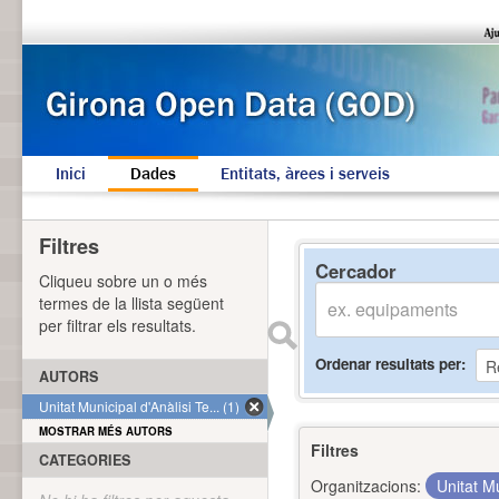
Inici
Dades
Entitats, àrees i serveis
Filtres
Cercador
Cliqueu sobre un o més
termes de la llista següent
per filtrar els resultats.
Ordenar resultats per
AUTORS
Unitat Municipal d'Anàlisi Te... (1)
MOSTRAR MÉS AUTORS
Filtres
CATEGORIES
Organitzacions:
Unitat Mu