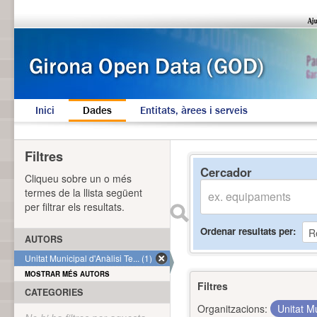
Inici
Dades
Entitats, àrees i serveis
Filtres
Cercador
Cliqueu sobre un o més
termes de la llista següent
per filtrar els resultats.
Ordenar resultats per
AUTORS
Unitat Municipal d'Anàlisi Te... (1)
MOSTRAR MÉS AUTORS
Filtres
CATEGORIES
Organitzacions:
Unitat Mu