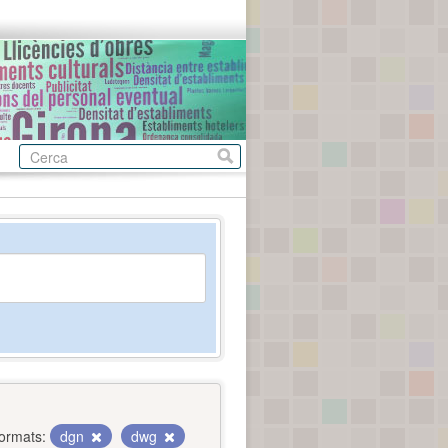
ormats:
dgn
dwg