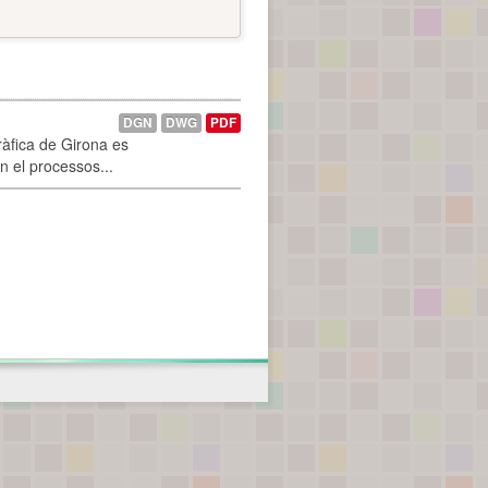
DGN
DWG
PDF
ràfica de Girona es
n el processos...