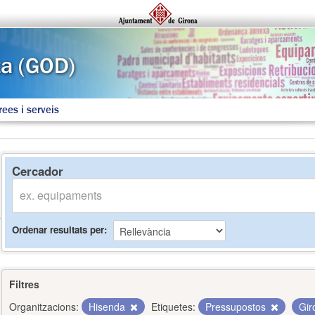
rees i serveis
Cercador
Ordenar resultats per
Filtres
Organitzacions:
Hisenda
Etiquetes:
Pressupostos
Gi