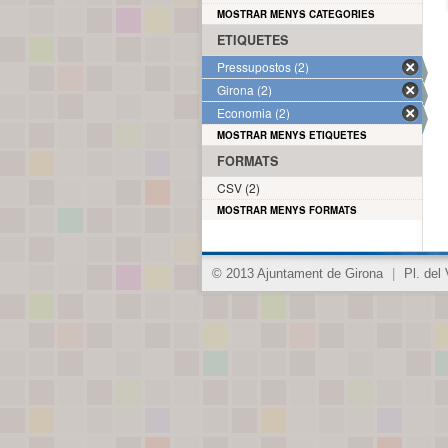
MOSTRAR MENYS CATEGORIES
ETIQUETES
Pressupostos (2)
Girona (2)
Economia (2)
MOSTRAR MENYS ETIQUETES
FORMATS
CSV (2)
MOSTRAR MENYS FORMATS
© 2013 Ajuntament de Girona
|
Pl. del