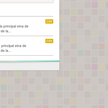
CSV
a principal eina de
de la...
CSV
 principal eina de
de la...