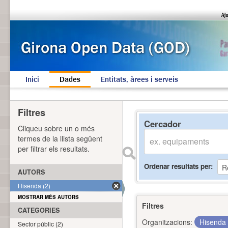
Inici
Dades
Entitats, àrees i serveis
Filtres
Cercador
Cliqueu sobre un o més
termes de la llista següent
per filtrar els resultats.
Ordenar resultats per
AUTORS
Hisenda (2)
MOSTRAR MÉS AUTORS
Filtres
CATEGORIES
Organitzacions:
Hisenda
Sector públic (2)