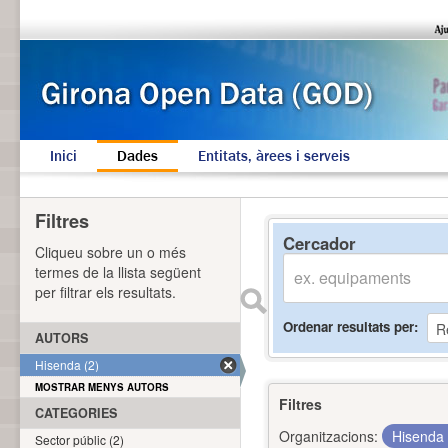
Inici
Dades
Entitats, àrees i serveis
Filtres
Cercador
Cliqueu sobre un o més
termes de la llista següent
per filtrar els resultats.
Ordenar resultats per
AUTORS
Hisenda (2)
MOSTRAR MENYS AUTORS
Filtres
CATEGORIES
Organitzacions:
Hisenda
Sector públic (2)