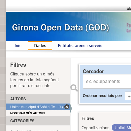
Inici
Dades
Entitats, àrees i serveis
Filtres
Cercador
Cliqueu sobre un o més
termes de la llista següent
per filtrar els resultats.
Ordenar resultats per
AUTORS
Unitat Municipal d'Anàlisi Te... (1)
MOSTRAR MÉS AUTORS
Filtres
CATEGORIES
Organitzacions:
Unitat Mu