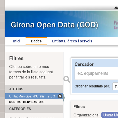
Inici
Dades
Entitats, àrees i serveis
Filtres
Cercador
Cliqueu sobre un o més
termes de la llista següent
per filtrar els resultats.
Ordenar resultats per
AUTORS
Unitat Municipal d'Anàlisi Te... (1)
MOSTRAR MENYS AUTORS
Filtres
CATEGORIES
Organitzacions:
Unitat Mu